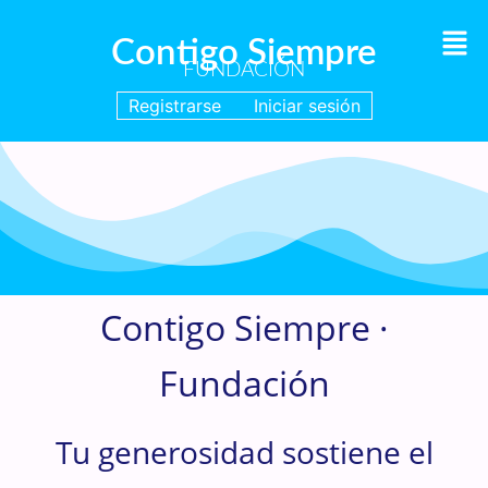
Contigo Siempre
FUNDACIÓN
Registrarse
Iniciar sesión
Pág. Haz una donación
Haz una donación ·
Contigo Siempre ·
Fundación
Tu generosidad sostiene el